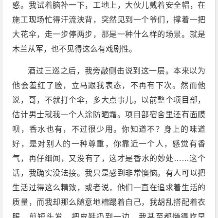
惑。我试着脑补一下，工地上，大伙儿戴着安全帽，在
施工现场忙得汗流浃背，突然见到一个爷们，撑着一把
大花伞，走一步停两步，那是一种什么样的场景。就是
木兰从军，也不见得这么有戏剧性。
酒过三巡之后，我旁敲侧击说到这一层。本来以为
他会羞红了脸，立马跟我表态，不再有下次。然而他
说，哥，不就打个伞，多大点事儿。以前整个项目部，
估计男士就我一个人涂防晒霜。项目部宿舍里还有面膜
呗，香水也有，不过很少用。你知道不？身上的味道
好，是对别人的一种尊重，你靠近一个人，感觉有香
气，再仔细闻，又没有了，这才是香水的妙处……这个
话，我确实没法接。我只是感到非常懊恼。有人可以把
生活过得这么精致，或者说，他们一直在追求着生活的
质量，而我却那么随意地糟蹋着自己，我胡乱搭配着衣
服，剪短头发，把皮鞋扔到一边，我甚至都懒得吃早