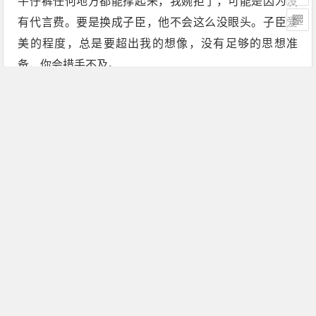
牛仔裤任何地方都能撑起来，我婉拒了，可能是因为没
有代言费。要是换成子臣，他不会这么没眼头。子臣爱
美的程度，总是要超出我的想像，没有足够的思想准
备，你会措手不及。
有一次，他闲着无聊，发思古之幽情，传了张长袖
衬衣搭配牛仔裤站在高楼前的老照片给我，我正在研究
他背后那栋高楼有多少层，他把消息撤回了，理由是把
人拍得不好看，再三要求他重发，始终不肯。以前，我
们几个朋友出去玩，照几张照片，内容大多是景观，放
个小小的人影在里面，表示我们也曾经到此一游，就没
继续阅读
有人拍得好不好看那种想法。不过仔细想想，子臣可能
也是对的，人，才是最好的景观。你偶遇那景色美不胜
收，如果身边人恰好是你喜欢的，才是真正的“到此一
游”。我们往往漫无目的去旅游，看到景点，咔嚓两下，
面无表情往前走，放松了自己的身体，没有放松自己的