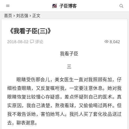
子臣博客
首页
刘志强
正文
《我看子臣(三)》
2018-08-02
评论
8,042
我看子臣
三
眼睛受伤那会儿，美女医生一直对我照顾有加，仔
细检查眼睛，又反复嘱咐我，一定要注意休息。她对我
眼睛恢复比较慢心存疑惑，差点怀疑到自己的医术。真
实原因，我自己清楚，熬夜看球，又偷偷喝过两杯。但
我不敢告诉她，害怕她骂人。我托人买了套化妆品送过
去，聊表谢意。