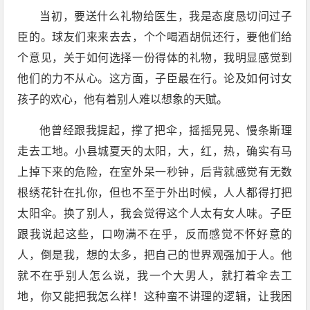
当初，要送什么礼物给医生，我是态度恳切问过子
臣的。球友们来来去去，个个喝酒胡侃还行，要他们给
个意见，关于如何选择一份得体的礼物，我明显感觉到
他们的力不从心。这方面，子臣最在行。论及如何讨女
孩子的欢心，他有着别人难以想象的天赋。
他曾经跟我提起，撑了把伞，摇摇晃晃、慢条斯理
走去工地。小县城夏天的太阳，大，红，热，确实有马
上掉下来的危险，在室外呆一秒钟，后背就感觉有无数
根绣花针在扎你，但也不至于外出时候，人人都得打把
太阳伞。换了别人，我会觉得这个人太有女人味。子臣
跟我说起这些，口吻满不在乎，反而感觉不怀好意的
人，倒是我，想的太多，把自己的世界观强加于人。他
就不在乎别人怎么说，我一个大男人，就打着伞去工
地，你又能把我怎么样！这种蛮不讲理的逻辑，让我困