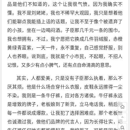
品是他们不知道的，这个让我很气愤，因为我确实不
懂。我不是刘姥姥，我也不稀罕大观园，我只是想着他
们能聊点我能插上话的话题，让我不至于像个被遗弃了
的小孩，坐在一边喝闷酒。子臣那几千元一条的围巾，
我也想拥有，不过，我宁愿把它换成几件羽绒服，赤橙
黄绿青蓝紫，一天一件，永不重复，自己感觉舒服，别
人也养眼。说到底，我就是个小市民，不起眼，不招人
记恨，又多少有点小脾气，还有点自命清高的意思。
其实，人都爱美，只是没有子臣那么执着，那么不
厌其烦。他是什么场合穿什么衣服，皮鞋永远擦得一尘
不染。我则是一条牛仔裤，应对各方诸侯。牛仔裤永远
是增致的牌子，老板娘到了新货，立马电话我，稍后把
每一件都说成爆款，让我犯了选择困难症。那个老板娘
也诚邀过我，做他们品牌的代言人，因为长得壮实，把