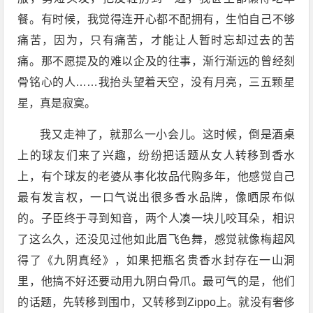
餐。有时候，我觉得连开心都不配拥有，生怕自己不够
痛苦，因为，只有痛苦，才能让人暂时忘却过去的苦
痛。那不愿提及的难以企及的往事，渐行渐远的曾经刻
骨铭心的人……我抬头望着天空，没有月亮，三五颗星
星，真是寂寞。
我又走神了，就那么一小会儿。这时候，倒是酒桌
上的球友们来了兴趣，纷纷把话题从女人转移到香水
上，有个球友的老婆从事化妆品代购多年，他感觉自己
最有发言权，一口气说出很多香水品牌，像晒尿布似
的。子臣终于寻到知音，两个人凑一块儿咬耳朵，相识
了这么久，还没见过他如此眉飞色舞，感觉就像梅超风
得了《九阴真经》，如果把瓶名贵香水封存在一山洞
里，他搞不好还要动用九阴白骨爪。最可气的是，他们
的话题，先转移到围巾，又转移到Zippo上。就没有奢侈