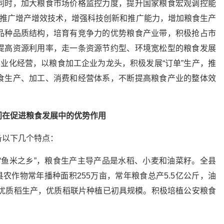
同时，加大粮食市场价格监控力度，提升国家粮食宏观调控能
，推广增产增效技术，增强科技创新和推广能力，增加粮食生产
品种品质结构，培育有竞争力的优势粮食产业带，积极抢占市
提高资源利用率，走一条资源节约型、环境宽松型的粮食发展
产业化经营，以粮食加工企业为龙头，积极发展“订单”生产，推
食生产、加工、消费和经营体系，不断提高粮食产业的整体效
门在促进粮食发展中的优势作用
备以下几个特点：
称“鱼米之乡”，粮食生产主导产品是水稻、小麦和油菜籽。全县
县农作物常年播种面积255万亩，常年粮食总产5.5亿公斤，油
展优质稻生产，优质稻联片种植已初具规模。积极培植公安粮食