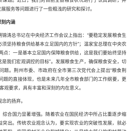
新课题。近日，我们对目前全县粮食状况进行了认真调研，并
发展服务等问题进行了一些粗浅的研究和探讨。
深刻内涵
胡锦涛总书记在中央经济工作会议上指出：“要稳定发展粮食生
必须坚持粮食供给基本立足国内的方针”；温家宝总理在中央农
握两点：一是基本立足国内保障粮食供给，这是我们要始终坚持
这是我们宏观调控的目标”。发展粮食生产，确保粮食安全，切
问题。荆州市委、市政府在全市第三次党代会上提出“粮食荆
食问题的直接体现，也是未来几年全市粮食部门的工作纲要，更
的客观要求，具有丰富和深刻的内在意义。
观念的扬弃。
，综合国力显著增强。随着农业在国民经济中所占比重逐步缩
益突出。传统农业观念认为，要实现农业的突破性发展，就必