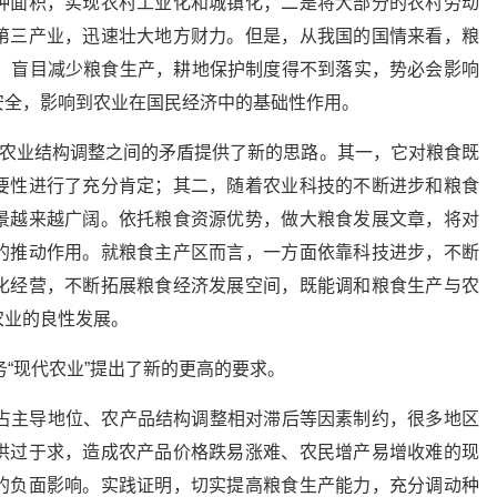
种面积，实现农村工业化和城镇化；二是将大部分的农村劳动
第三产业，迅速壮大地方财力。但是，从我国的国情来看，粮
命。盲目减少粮食生产，耕地保护制度得不到落实，势必会影响
安全，影响到农业在国民经济中的基础性作用。
与农业结构调整之间的矛盾提供了新的思路。其一，它对粮食既
要性进行了充分肯定；其二，随着农业科技的不断进步和粮食
景越来越广阔。依托粮食资源优势，做大粮食发展文章，将对
的推动作用。就粮食主产区而言，一方面依靠科技进步，不断
化经营，不断拓展粮食经济发展空间，既能调和粮食生产与农
农业的良性发展。
务“现代农业”提出了新的更高的要求。
仍占主导地位、农产品结构调整相对滞后等因素制约，很多地区
供过于求，造成农产品价格跌易涨难、农民增产易增收难的现
的负面影响。实践证明，切实提高粮食生产能力，充分调动种