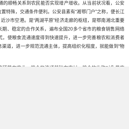
流通的顺畅关系到农民能否实现增产增收。从当前状况看，公安
置特殊，交通条件便利。公安县素有“湘鄂门户”之称，便长江
大桥，近沙市空港。是“两湖平原”经济走廊的枢纽，是鄂南湘北重要
长期、稳定的合作关系，遍布全国20多个省市的粮食销售网络
式，使粮食流通速度得到快速提升，进一步完善粮农和消费者
息渠道，进一步规范流通主体，提高组织化程度，就能做到“物
产环节在农业，粮食的流通基础在农村，粮食的收购对象是农
系。在建设社会主义新农村的进程中，粮食部门承载着为发展服
县粮食工作实际来看，在促进粮食生产、促进农业发展、为社
备以下五个方面的优势作用：
县粮食企业经过多年的投入建设，形成了遍布城乡的粮食流通购
个站点，共有仓库213栋，总仓容204560吨。粮食购销网络体
方便农户等特点。