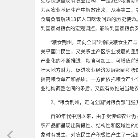
须尽快调整现有农业结构，一是减少粮食耕
力从农业基础生产中解放出来，从事第二、
食肩负着解决13亿人口吃饭问题的历史使
到国家对粮食的宏观调控，影响到国家粮食
“粮食荆州，走向全国”为解决粮食生产
关乎国计民生，又关系主产区农业发展的重
产业化的不断推进，粮食可加工、可增值前
壮大地方财力、促进农业经济发展起到积极
提高粮食单产和品质；一方面依托粮食产业
业结构调整之间的矛盾，又能有效推进当地
2、“粮食荆州，走向全国”对粮食部门服
自90年代中期以来，由于受传统农业
农产品都呈现出阶段性、结构性和区域性的
象时有发生，对农民生产积极性产生了一定