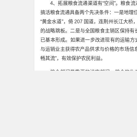
4、拓展粮食流通渠道有“空间”。粮食
搞活粮食流通具备两个先决条件：一是地理位
“黄金水道”，倚 207 国道，连荆州长江
的战略跳板。二是与全国粮食主销区保持有
已基本形成。如果进一步改进现有的运输方
与运销业主获得农产品供求与价格的市场信
畅其流”，有效保护农民利益。
粮食部门是重要的涉农部门，粮食的生
民，粮食工作与“三农”有着天然密切的联
务、促农业增效、让粮农受益的重任。从全
会主义新农村建设服务上，全县粮食部门具
1、具备点多面广的购销服务网络。全
销网点。全县现有10家国有粮食购销公司48
系较为完备，且具有交通便利、布局合理、