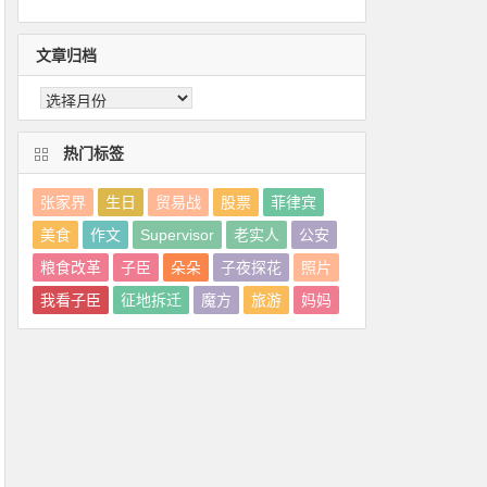
文章归档
热门标签
张家界
生日
贸易战
股票
菲律宾
美食
作文
Supervisor
老实人
公安
粮食改革
子臣
朵朵
子夜探花
照片
我看子臣
征地拆迁
魔方
旅游
妈妈