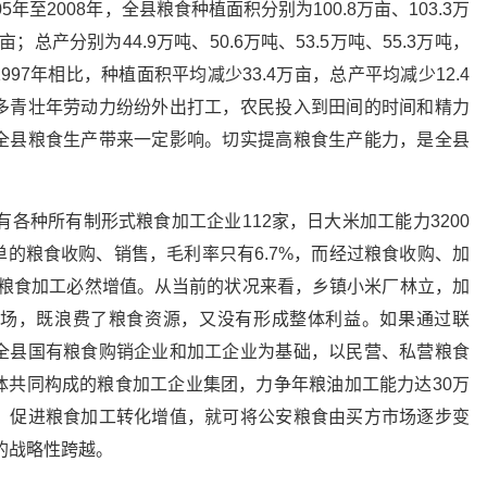
5年至2008年，全县粮食种植面积分别为100.8万亩、103.3万
万亩；总产分别为44.9万吨、50.6万吨、53.5万吨、55.3万吨，
997年相比，种植面积平均减少33.4万亩，总产平均减少12.4
多青壮年劳动力纷纷外出打工，农民投入到田间的时间和精力
全县粮食生产带来一定影响。切实提高粮食生产能力，是全县
有各种所有制形式粮食加工企业112家，日大米加工能力3200
的粮食收购、销售，毛利率只有6.7%，而经过粮食收购、加
，粮食加工必然增值。从当前的状况来看，乡镇小米厂林立，加
场，既浪费了粮食资源，又没有形成整体利益。如果通过联
全县国有粮食购销企业和加工企业为基础，以民营、私营粮食
体共同构成的粮食加工企业集团，力争年粮油加工能力达30万
，促进粮食加工转化增值，就可将公安粮食由买方市场逐步变
”的战略性跨越。