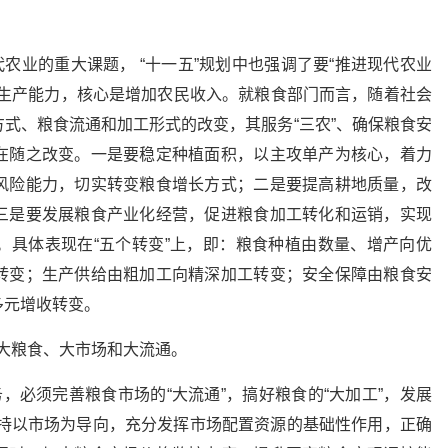
代农业的重大课题， “十一五”规划中也强调了要“推进现代农业
合生产能力，核心是增加农民收入。就粮食部门而言，随着社会
式、粮食流通和加工形式的改变，其服务“三农”、确保粮食安
在随之改变。一是要稳定种植面积，以主攻单产为核心，着力
风险能力，切实转变粮食增长方式；二是要提高耕地质量，改
三是要发展粮食产业化经营，促进粮食加工转化和运销，实现
。具体表现在“五个转变”上，即：粮食种植由数量、增产向优
转变；生产供给由粗加工向精深加工转变；安全保障由粮食安
多元增收转变。
是大粮食、大市场和大流通。
，必须完善粮食市场的“大流通”，搞好粮食的“大加工”，发展
。坚持以市场为导向，充分发挥市场配置资源的基础性作用，正确