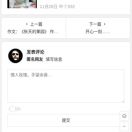
11月28日
7,932
上一篇
下一篇
作文：《秋天的果园》 作者：刘弋涵
开心一刻……
发表评论
匿名网友
填写信息