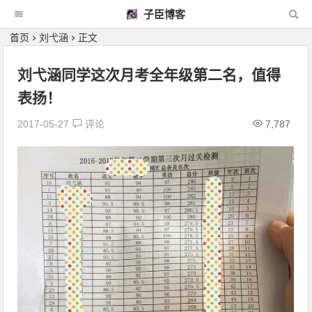
子臣博客
首页
刘弋涵
正文
刘弋涵同学这次月考全年级第二名，值得
表扬！
2017-05-27
评论
7,787