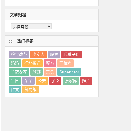
文章归档
热门标签
粮食改革
老实人
股票
我看子臣
妈妈
征地拆迁
魔方
菲律宾
子夜探花
旅游
美食
Supervisor
生日
朵朵
公安
子臣
张家界
照片
作文
贸易战