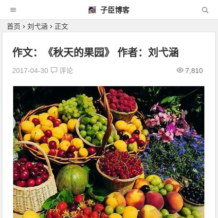
子臣博客
首页
刘弋涵
正文
作文：《秋天的果园》 作者：刘弋涵
2017-04-30
评论
7,810