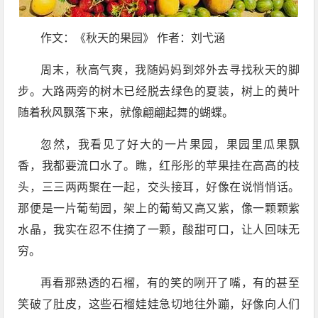
作文：《秋天的果园》 作者：刘弋涵
周末，秋高气爽，我随妈妈到郊外去寻找秋天的脚
步。大路两旁的树木已经脱去绿色的夏装，树上的黄叶
随着秋风飘落下来，就像翩翩起舞的蝴蝶。
忽然，我看见了好大的一片果园，果园里瓜果飘
香，我都要流口水了。瞧，红彤彤的苹果挂在高高的枝
头，三三两两聚在一起，交头接耳，好像在说悄悄话。
那便是一片葡萄园，架上的葡萄又高又紫，像一颗颗紫
水晶，我实在忍不住摘了一颗，酸甜可口，让人回味无
穷。
再看那熟透的石榴，有的笑的咧开了嘴，有的甚至
笑破了肚皮，这些石榴娃娃急切地往外蹦，好像向人们