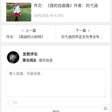
作文：《我的自画像》作者：刘弋涵
04月28日
8,583
上一篇
下一篇
作文：《美丽的小树林》 作者：刘弋涵
刘弋涵同学这次月考全年级第二名，值得表扬！
发表评论
匿名网友
填写信息