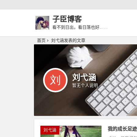
子臣博客
看不到日出，看日落也好……
首页
刘弋涵发表的文章
刘弋涵
暂无个人说明
我的成长足迹
刘弋涵