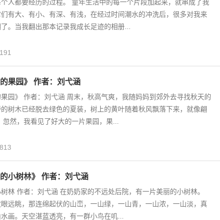
每个人都要经历的过程。 童年生活中的每一个片段加起来，就串成了我
它们有大、有小、有深、有浅，在经过时间潮水的冲洗后，很多对我来
了。当我翻出那本记录我成长足迹的相册...
191
的果园》 作者：刘弋涵
果园》 作者：刘弋涵 周末，秋高气爽，我随妈妈到郊外去寻找秋天的
旁的树木已经脱去绿色的夏装，树上的黄叶随着秋风飘落下来，就像翩
 忽然，我看见了好大的一片果园，果...
813
的小树林》 作者：刘弋涵
树林 作者：刘弋涵 在奶奶家的不远处后院，有一片美丽的小树林。
放眼远眺，那连绵起伏的山峦，一山绿，一山青，一山浓，一山淡，真
水画。天空湛蓝透亮，有一群小鸟在叽...