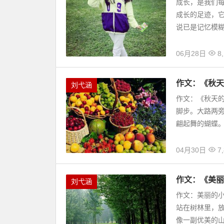
成长，是我们
成长的足迹，
说已是记忆模糊
06月28日
8,
作文：《秋天
刘弋涵
作文：《秋天的
脚步。大路两
翩起舞的蝴蝶。
04月30日
7,
作文：《美丽
刘弋涵
作文：美丽的小
站在树林里，
像一副优美的山