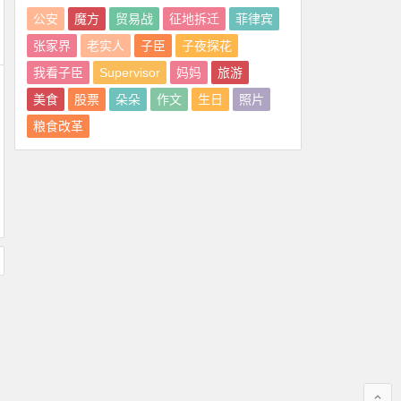
公安
魔方
贸易战
征地拆迁
菲律宾
张家界
老实人
子臣
子夜探花
我看子臣
Supervisor
妈妈
旅游
美食
股票
朵朵
作文
生日
照片
粮食改革