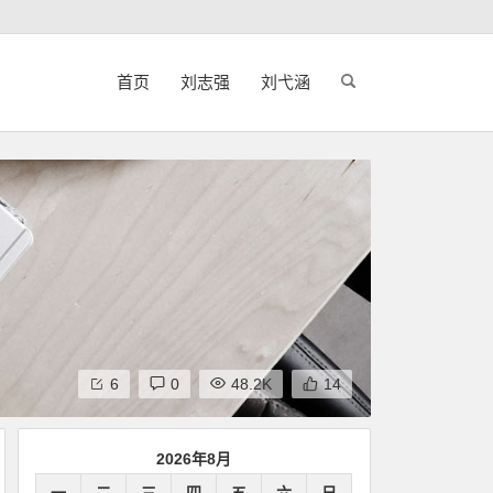
首页
刘志强
刘弋涵
6
0
48.2K
14
2026年8月
一
二
三
四
五
六
日