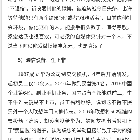
“不退缩”。新浪限制他的微博，被迫转战今日头条，也许
等待他的只有两个结果“死”或者“艰难活着”，目前这种社
会环境，像他这样的人，能搬手指头数了，值得尊敬。
梁宏达我也很喜欢，可老梁的自媒体只针对一个人，不
过当下时侯能发微博挺崔永元，也是真汉子！
5）通信设备：任正非
1987成立华为公司倒卖交换机，4年后开始研发，
起初员工仅50余人。2016年做到民营第1名，2018中国
企业第6名。副业手机业务，国内占有率都能进前三，牛
不牛？关键是不上市，员工福利也好。说到这不得不提
另外一个人联想掌门人柳传志。2016年联想将5G标准的
票投给了高通，却没有投给华为，被网友扒出后狠扣上
了“卖国贼”的帽子，认为联想的举动直接导致了华为的落
败，咋说呢，站在联想公司利益上柳传志没错，但站在