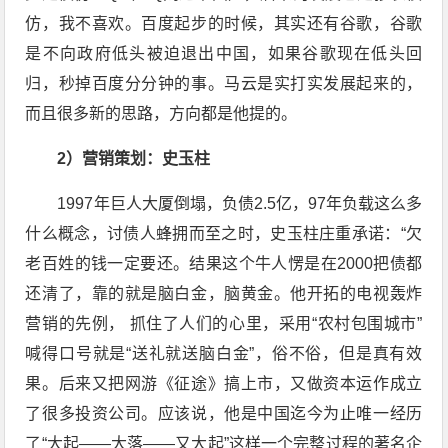
仿，我不喜欢。百度起步的时候，其实还有谷歌，谷歌
是不向政府低头被迫退出中国，如果谷歌现在低头回
归，秒掉百度分分钟的事。马云是实打实发展起来的，
而且很多新的思路，方向都是他提的。
2）营销策划：史玉柱
1997年巨人大厦倒塌，负债2.5亿，97年负载这么多
什么概念，讨债人蜂拥而至之时，史玉柱庄重承诺：“欠
老百姓的钱一定要还。结果这个牛人愣是在2000把债都
还清了，靠的就是脑白金，脑黄金。他开拓的电视轰炸
营销的先例， 抓住了人们的心里，采用“农村包围城市”
喊得口号就是“送礼就送脑白金”，俗不俗，但是真有效
果。后来又把网游《征途》搞上市，又做资本运作成立
了很多投资公司。应该说，他是中国迄今为止唯一经历
了“大起——大落——又大起”这样一个完整过程的著名企