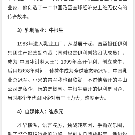
业家，他创造了一个中国乃至全球经济史上绝无仅有的
传奇故事。
3）乳制品业：牛根生
1983年进入乳业工厂，从基层干起，直至担任伊利
集团生产经营副总裁（同时也是伊利创始团队成员），
成为“中国冰淇淋大王”；1999年离开伊利，创立蒙牛，
后用短短8年时间，使蒙牛成为全球液态奶冠军、中国乳
业总冠军。小米的雷军我也很欣赏，不过他离开的金山
公司是私企，玩的是概念。牛根生离开的伊利是国企，
当时那个年代跟国企对着干压力大，难度更大。
4）自媒体人：崔永元
才华横溢，语言凌厉，独战转基因，手撕娱乐圈，
动了整个糜烂行业的奶酪，受到人身威胁报复，他仍说